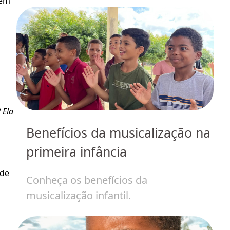
c
em 
Ela 
Benefícios da musicalização na
J
primeira infância
de
H
de 
Conheça os benefícios da
p
musicalização infantil.