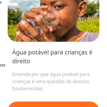
 
Água potável para crianças é
m
H
direito
c
tir 
v
Entenda por que água potável para
crianças é uma questão de direitos
E
fundamentais.
i