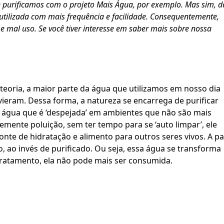
 purificamos com o projeto Mais Água, por exemplo. Mas sim, da
 utilizada com mais frequência e facilidade. Consequentemente, 
mal uso. Se você tiver interesse em saber mais sobre nossa 
eoria, a maior parte da água que utilizamos em nosso dia 
ieram. Dessa forma, a natureza se encarrega de purificar 
Higiene bucal na infância: u
água que é ‘despejada’ em ambientes que não são mais 
mente poluição, sem ter tempo para se ‘auto limpar’, ele 
cuidado que impacta toda a
nte de hidratação e alimento para outros seres vivos. A par
vida
 ao invés de purificado. Ou seja, essa água se transforma 
tratamento, ela não pode mais ser consumida.
Entenda por que a higiene bucal na
infância é essencial para a saúde.