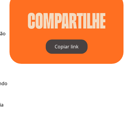
Compartilhe
ão 
Copiar link
ndo 
a 