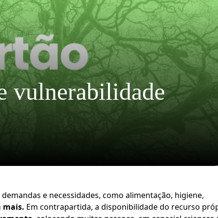
e vulnerabilidade 
Instituto Livres é recertifica
com o Selo Doar conceito A
2026
O Instituto Livres acaba de receber 
 demandas e necessidades, como alimentação, higiene, 
recertificação do Selo Doar com
a mais.
 Em contrapartida, a disponibilidade do recurso próp