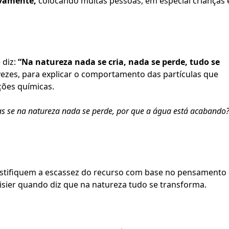
conceito A
vamente, 
colocando muitas pessoas, em especial crianças 
diz: 
“Na natureza nada se cria, nada se perde, tudo se 
vezes, para explicar o comportamento das partículas que 
ões químicas.
s se na natureza nada se perde, por que a água está acabando? 
Jogador piauiense Roberto
Heuchayer vira embaixador 
stifiquem a escassez do recurso com base no pensamento 
projeto social no sertão
oisier quando diz que na natureza tudo se transforma.