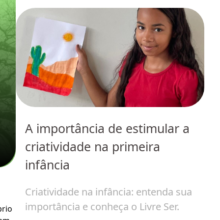
do
A importância de estimular a
I
 em
criatividade na primeira
c
infância
a
Criatividade na infância: entenda sua
O
importância e conheça o Livre Ser.
r
rio 