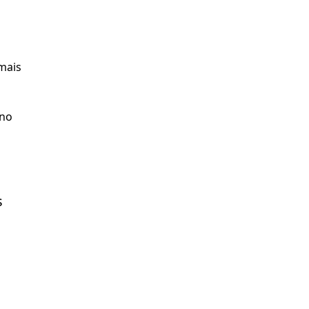
ais 
no 
 