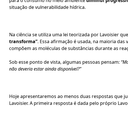
para o consumo no meio ambiente 
diminui progressi
situação de vulnerabilidade hídrica.  
Na ciência se utiliza uma lei teorizada por Lavoisier que 
transforma”
. Essa afirmação é usada, na maioria das 
compõem as moléculas de substâncias durante as reaç
Sob esse ponto de vista, algumas pessoas pensam: 
“Ma
não deveria estar ainda disponível?”
Hoje apresentaremos ao menos duas respostas que ju
Lavoisier. A primeira resposta é dada pelo próprio Lav