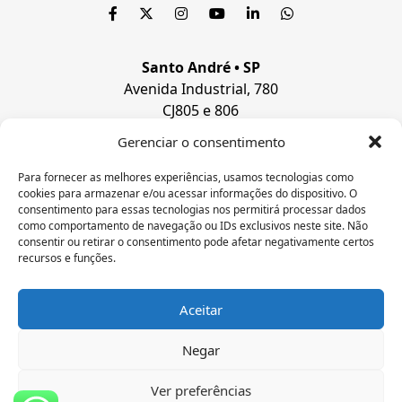
Santo André • SP
Avenida Industrial, 780
CJ805 e 806
Bairro Jardim
Gerenciar o consentimento
Santo André, SP
CEP 09.080-510
Para fornecer as melhores experiências, usamos tecnologias como
cookies para armazenar e/ou acessar informações do dispositivo. O
Paulistana • P
I
consentimento para essas tecnologias nos permitirá processar dados
Rua José Amorim
como comportamento de navegação ou IDs exclusivos neste site. Não
COHAB 64750—000
consentir ou retirar o consentimento pode afetar negativamente certos
recursos e funções.
Contato
+55 (11) 98542-6677
Aceitar
Negar
Todos os Direitos Reservados © 2026
Ver preferências
Instituto Livres