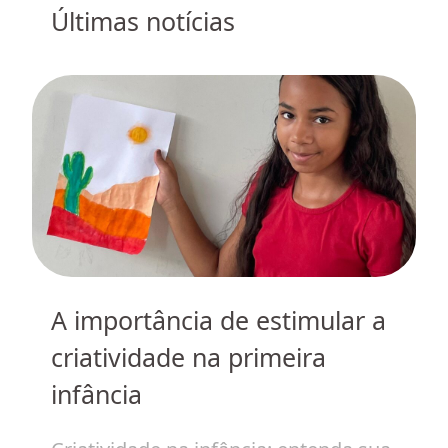
Últimas notícias
do
A importância de estimular a
I
 em
criatividade na primeira
c
infância