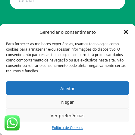
Gerenciar o consentimento
Para fornecer as melhores experiências, usamos tecnologias como
cookies para armazenar e/ou acessar informações do dispositivo. O
consentimento para essas tecnologias nos permitirá processar dados
como comportamento de navegação ou IDs exclusivos neste site. Não
consentir ou retirar o consentimento pode afetar negativamente certos
recursos e funções.
Instituto Livres
Quem Somos
Aceitar
Transparência
ODSs
Negar
Parceiros
Formas de Ajudar
Ver preferências
Política de Cookies (BR)
Política de Cookies
Soluções Sociais