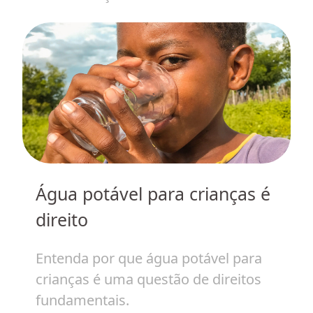
Água potável para crianças é
m
H
direito
c
v
Entenda por que água potável para
crianças é uma questão de direitos
E
fundamentais.
i