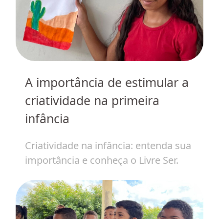
do
A importância de estimular a
I
 em
criatividade na primeira
c
infância
a
Criatividade na infância: entenda sua
O
importância e conheça o Livre Ser.
r
c