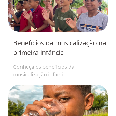
Benefícios da musicalização na
J
primeira infância
de
H
Conheça os benefícios da
p
musicalização infantil.