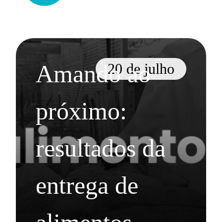
Amando ao 
20 de julho
próximo: 
resultados da 
entrega de 