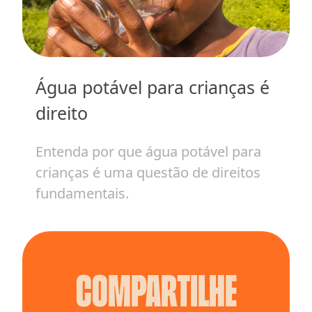
Água potável para crianças é
m
H
direito
c
v
Entenda por que água potável para
crianças é uma questão de direitos
E
fundamentais.
i
Compartilhe