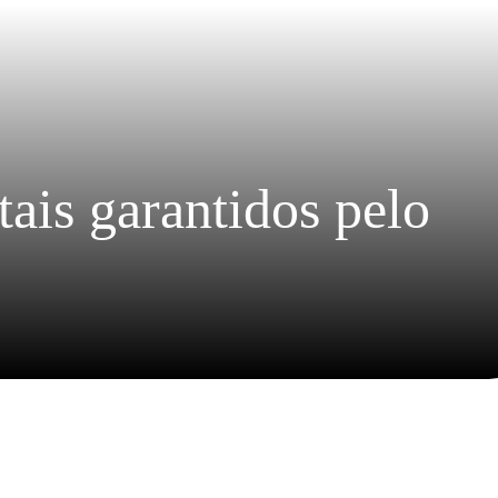
ais garantidos pelo 
Instituto Livres é recertifica
com o Selo Doar conceito A
2026
O Instituto Livres acaba de receber 
recertificação do Selo Doar com