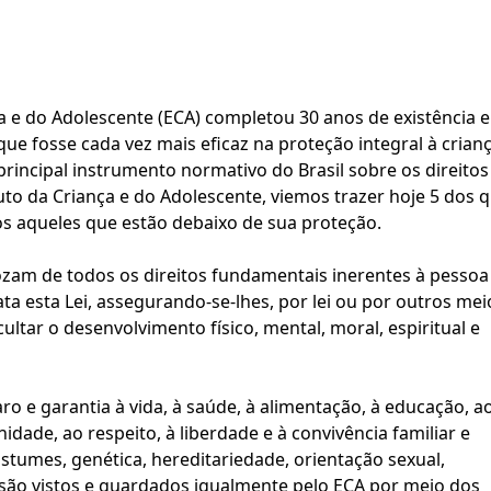
conceito A
a e do Adolescente (ECA) 
completou 30 anos de existência e 
ue fosse cada vez mais eficaz na proteção integral à crianç
rincipal instrumento normativo do Brasil sobre os direitos 
to da Criança e do Adolescente, viemos trazer hoje 5 dos q
os aqueles que estão debaixo de sua proteção.
gozam de todos os direitos fundamentais inerentes à pessoa 
a esta Lei, assegurando-se-lhes, por lei ou por outros meio
Jogador piauiense Roberto
ultar o desenvolvimento físico, mental, moral, espiritual e 
Heuchayer vira embaixador 
projeto social no sertão
 e garantia à vida, à saúde, à alimentação, à educação, ao
gnidade, ao respeito, à liberdade e à convivência familiar e 
stumes, genética, hereditariedade, orientação sexual, 
 são vistos e guardados igualmente pelo ECA por meio dos 