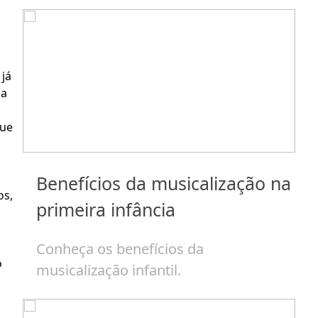
c
já 
a 
ue 
Benefícios da musicalização na
s, 
J
primeira infância
de
H
Conheça os benefícios da
p
 
musicalização infantil.