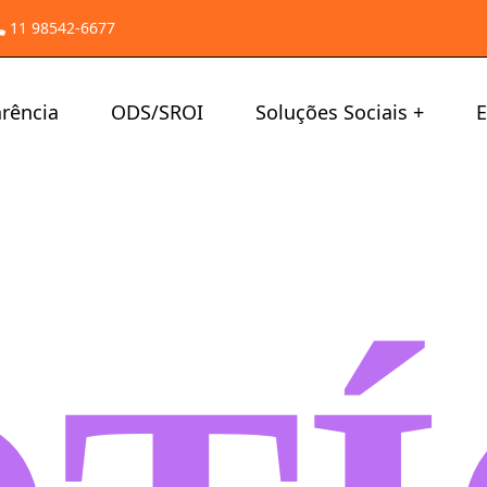
11 98542-6677
rência
ODS/SROI
Soluções Sociais
E