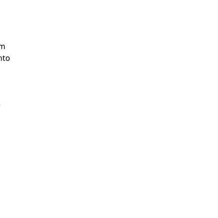
m 
to 
 
 