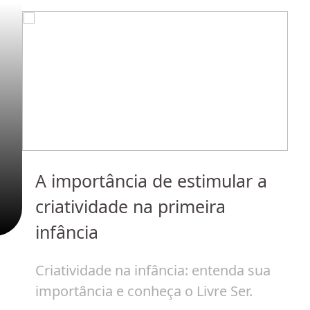
do
A importância de estimular a
I
 em
criatividade na primeira
c
infância
a
Criatividade na infância: entenda sua
O
importância e conheça o Livre Ser.
r