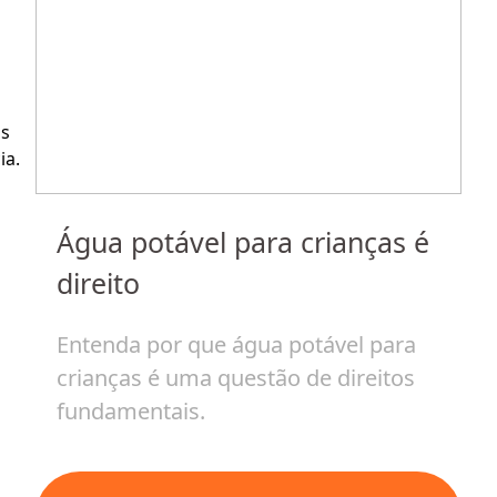
s 
ia.
Água potável para crianças é
m
H
direito
c
v
Entenda por que água potável para
crianças é uma questão de direitos
E
fundamentais.
i