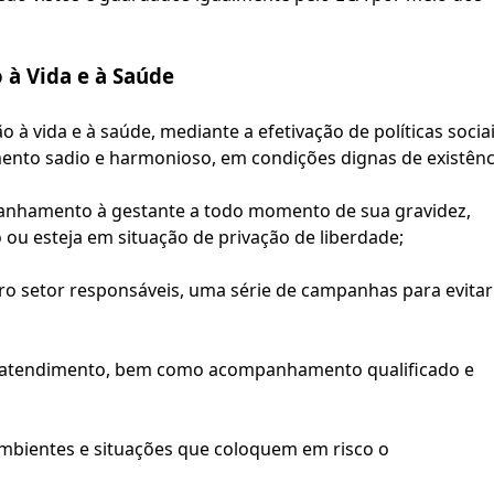
 à Vida e à Saúde
o à vida e à saúde, mediante a efetivação de políticas sociai
ento sadio e harmonioso, em condições dignas de existênc
nhamento à gestante a todo momento de sua gravidez, 
ou esteja em situação de privação de liberdade;
Higiene bucal na infância: u
cuidado que impacta toda a
o setor responsáveis, uma série de campanhas para evitar 
vida
e atendimento, bem como acompanhamento qualificado e 
Entenda por que a higiene bucal na
infância é essencial para a saúde.
ambientes e situações que coloquem em risco o 