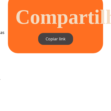
Compartil
as 
Copiar link
 