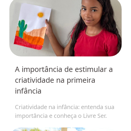
do
A importância de estimular a
I
 em
criatividade na primeira
c
infância
a
Criatividade na infância: entenda sua
O
importância e conheça o Livre Ser.
r
c