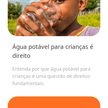
Água potável para crianças é
m
H
direito
c
v
Entenda por que água potável para
crianças é uma questão de direitos
E
fundamentais.
i