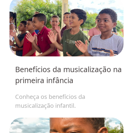
Benefícios da musicalização na
J
primeira infância
de
H
Conheça os benefícios da
p
musicalização infantil.