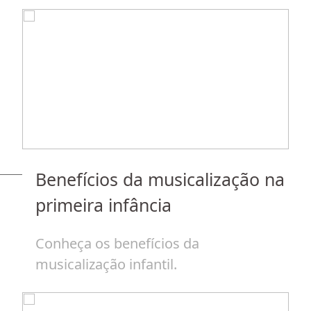
c
Benefícios da musicalização na
J
primeira infância
de
H
Conheça os benefícios da
p
musicalização infantil.