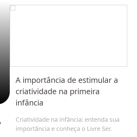
do
A importância de estimular a
I
 em
criatividade na primeira
c
infância
a
Criatividade na infância: entenda sua
O
 
importância e conheça o Livre Ser.
r