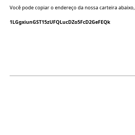
Você pode copiar o endereço da nossa carteira abaixo,
1LGgxiunGST15zUFQLucDZo5FcD2GeFEQk