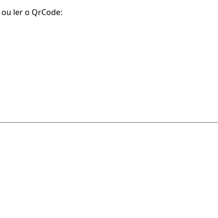
conceito A
 ou ler o QrCode:
Jogador piauiense Roberto
Heuchayer vira embaixador 
projeto social no sertão