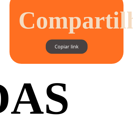
Compartil
Copiar link
DAS