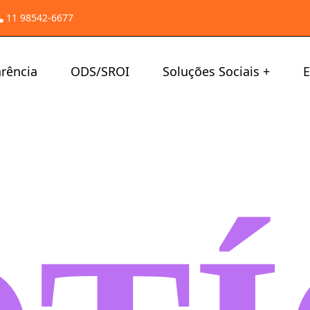
11 98542-6677
rência
ODS/SROI
Soluções Sociais
E