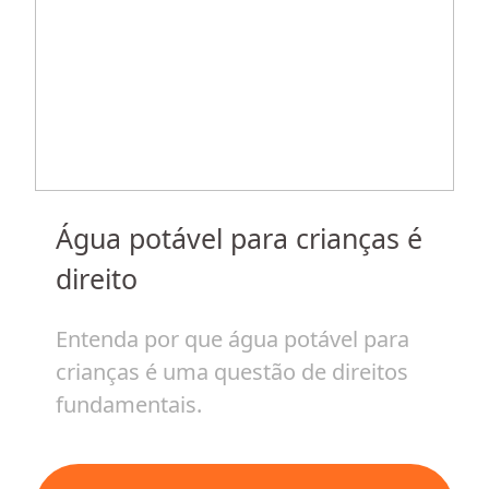
Água potável para crianças é
m
H
direito
c
v
Entenda por que água potável para
crianças é uma questão de direitos
E
fundamentais.
i