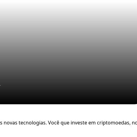
n
Instituto Livres é recertifica
com o Selo Doar conceito A
2026
O Instituto Livres acaba de receber 
 novas tecnologias. Você que investe em criptomoedas, no
recertificação do Selo Doar com