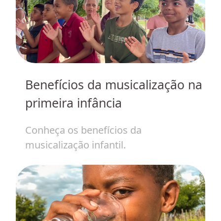
Benefícios da musicalização na
J
primeira infância
de
H
Conheça os benefícios da
p
musicalização infantil.