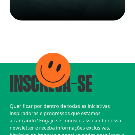
INSCREVA-SE
Quer ficar por dentro de todas as iniciativas 
inspiradoras e progressos que estamos 
alcançando? Engaje-se conosco assinando nossa 
newsletter e receba informações exclusivas, 