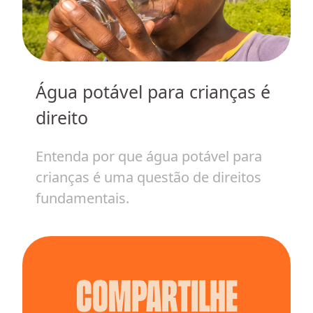
Água potável para crianças é
m
H
direito
c
v
Entenda por que água potável para
crianças é uma questão de direitos
E
fundamentais.
i
Compartilhe