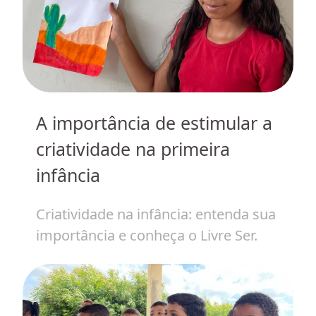
do
A importância de estimular a
I
 em
criatividade na primeira
c
infância
a
Criatividade na infância: entenda sua
O
importância e conheça o Livre Ser.
r
c