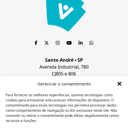
Santo André • SP
Avenida Industrial, 780
CJ805 e 806
Bairro Jardim
Gerenciar o consentimento
Santo André, SP
CEP 09.080-510
Para fornecer as melhores experiências, usamos tecnologias como
cookies para armazenar e/ou acessar informações do dispositivo. O
Paulistana • P
I
consentimento para essas tecnologias nos permitirá processar dados
Rua José Amorim
como comportamento de navegação ou IDs exclusivos neste site. Não
COHAB 64750—000
consentir ou retirar o consentimento pode afetar negativamente certos
recursos e funções.